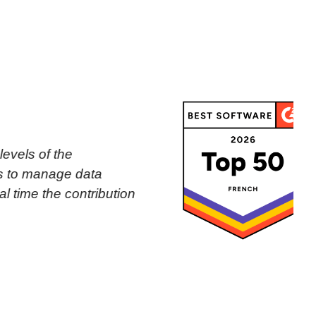
ata
tribution