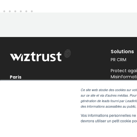
Solutions
PR CRM
Protect aga
Misinformat
Paris
28, rue des petites écuries
Share Press
Ce site web stocke des cookies sur votr
75010 Paris
sur ce site et via d'autres médias. Pour
Monitor Me
génération de leads fourni par Leadinf
des informations accessibles au public, 
Pressrooms
Vos informations personnelles ne f
devrons utiliser un petit cookie 