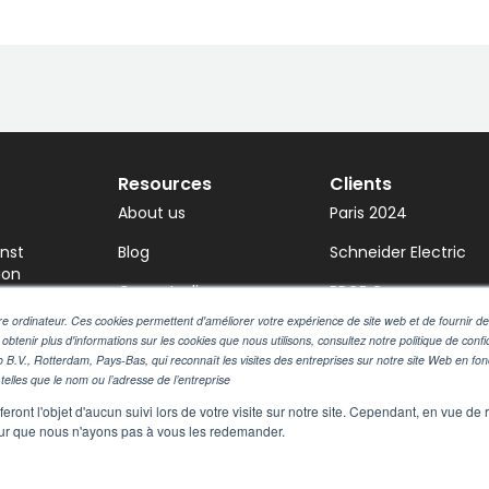
Resources
Clients
About us
Paris 2024
inst
Blog
Schneider Electric
ion
Case studies
BPCE Group
 Releases
e ordinateur. Ces cookies permettent d'améliorer votre expérience de site web et de fournir des
Press
Amundi Asset
 obtenir plus d'informations sur les cookies que nous utilisons, consultez notre politique de confid
dia Coverage
Management
o B.V., Rotterdam, Pays-Bas, qui reconnaît les visites des entreprises sur notre site Web en fo
Webinars
telles que le nom ou l’adresse de l’entreprise
White papers
eront l'objet d'aucun suivi lors de votre visite sur notre site. Cependant, en vue d
pour que nous n'ayons pas à vous les redemander.
© 2026 Wiztrust –
Legal Notice
–
Privacy Policy