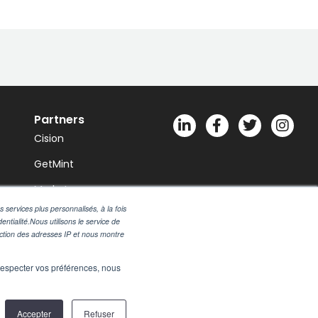
Partners
Cision
GetMint
Marketscreener
 services plus personnalisés, à la fois
Notified
entialité.Nous utilisons le service de
nction des adresses IP et nous montre
Talkwalker
e respecter vos préférences, nous
Accepter
Refuser