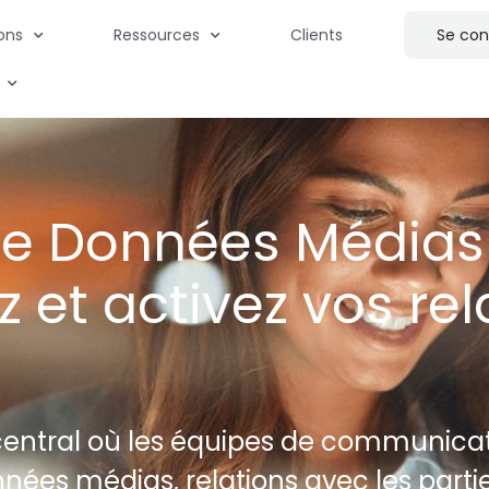
ions
Ressources
Clients
Se con
e Données Médias 
z et activez vos rel
b central où les équipes de communicat
nnées médias, relations avec les parti