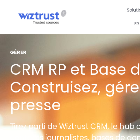
Solut
FR
GÉRER
CRM RP et Base d
Construisez, gére
presse
Tirez parti de Wiztrust CRM, le hu
contacts journalistes, bases de do