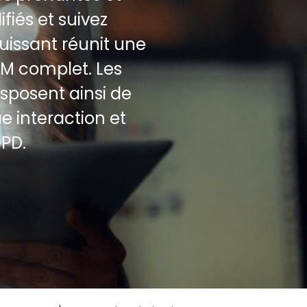
iés et suivez
uissant réunit une
RM complet. Les
sposent ainsi de
e interaction et
GPD.