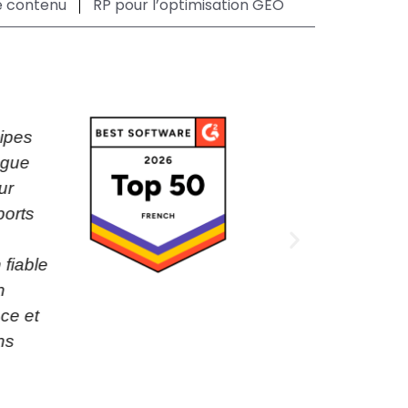
de contenu
RP pour l’optimisation GEO
uipes
ngue
ur
ports
 fiable
n
ce et
ns