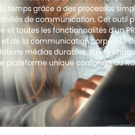
 temps grâce à des processus simplif
tivités de communication. Cet outil p
 et toutes les fonctionnalités d’un P
e et de la communication corporate di
elations médias durables, suivre chaqu
une plateforme unique conforme au R