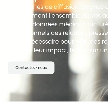
campagnes de diffusion. Gagnez du
efficacement l’ensemble de vos ac
base de données médias structurée
professionnels des relations press
tout le nécessaire pour bâtir des r
mesurer leur impact, le tout sur 
Contactez-nous