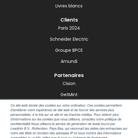
Livres blancs
Clients
Paris 2024
Schneider Electric
Groupe BPCE
Amundi
Partenaires
Cision
GetMint
Notified
Ce site web stocke des cookies sur votre ordinateur. Ces cookies permettent
d'améliorer votre expérience de site web et de fournir des services plus
personnalisés, à la fois sur ce site et via d'autres médias. Pour obtenir plus
Talkwalker
d'informations sur les cookies que nous utilisons, consultez notre politique de
confidentialité.Nous utilisons le service de génération de leads fourni par
Zonebourse
Leadinfo B.V., Rotterdam, Pays-Bas, qui reconnaît les visites des entreprises sur
notre site Web en fonction des adresses IP et nous montre des informations
accessibles au public, telles que le nom ou l’adresse de l’entreprise